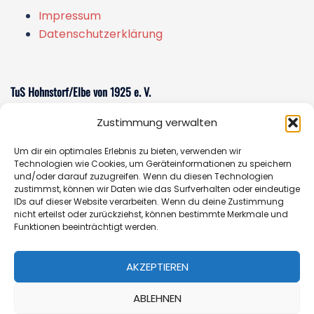
Impressum
Datenschutzerklärung
TuS Hohnstorf/Elbe von 1925 e. V.
Zustimmung verwalten
Am Sportzentrum 1
21522 Hohnstorf/Elbe
Um dir ein optimales Erlebnis zu bieten, verwenden wir
E-Mail:
sportverein@tus-hohnstorf.de
Technologien wie Cookies, um Geräteinformationen zu speichern
und/oder darauf zuzugreifen. Wenn du diesen Technologien
zustimmst, können wir Daten wie das Surfverhalten oder eindeutige
IDs auf dieser Website verarbeiten. Wenn du deine Zustimmung
nicht erteilst oder zurückziehst, können bestimmte Merkmale und
Geschäftsstelle
Funktionen beeinträchtigt werden.
Öffnungszeiten:
Donnerstag 14.00 - 16.30 Uhr oder
AKZEPTIEREN
nach Vereinbarung
Telefon:
+49 (0)162-7652353
ABLEHNEN