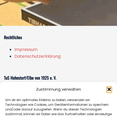
Rechtliches
Impressum
Datenschutzerklärung
TuS Hohnstorf/Elbe von 1925 e. V.
Zustimmung verwalten
Am Sportzentrum 1
21522 Hohnstorf/Elbe
Um dir ein optimales Erlebnis zu bieten, verwenden wir
E-Mail:
sportverein@tus-hohnstorf.de
Technologien wie Cookies, um Geräteinformationen zu speichern
und/oder darauf zuzugreifen. Wenn du diesen Technologien
zustimmst, können wir Daten wie das Surfverhalten oder eindeutige