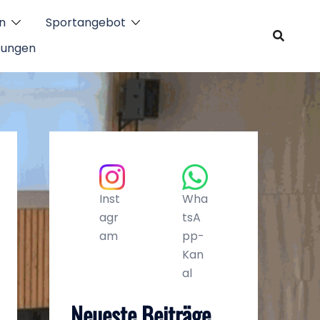
n
Sportangebot
tungen
Inst
Wha
agr
tsA
am
pp-
Kan
al
Neueste Beiträge