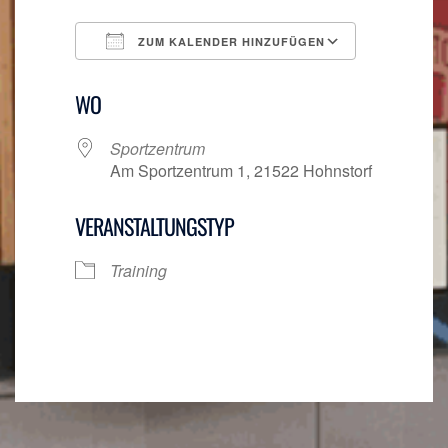
ZUM KALENDER HINZUFÜGEN
ICS herunterladen
Google Ka
WO
Sportzentrum
Am Sportzentrum 1, 21522 Hohnstorf
VERANSTALTUNGSTYP
Training