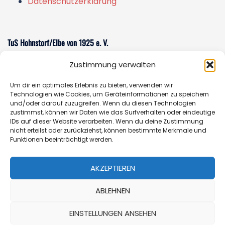
Datenschutzerklärung
TuS Hohnstorf/Elbe von 1925 e. V.
Zustimmung verwalten
Am Sportzentrum 1
21522 Hohnstorf/Elbe
Um dir ein optimales Erlebnis zu bieten, verwenden wir
E-Mail:
sportverein@tus-hohnstorf.de
Technologien wie Cookies, um Geräteinformationen zu speichern
und/oder darauf zuzugreifen. Wenn du diesen Technologien
zustimmst, können wir Daten wie das Surfverhalten oder eindeutige
IDs auf dieser Website verarbeiten. Wenn du deine Zustimmung
nicht erteilst oder zurückziehst, können bestimmte Merkmale und
Geschäftsstelle
Funktionen beeinträchtigt werden.
Öffnungszeiten:
Donnerstag 14.00 - 16.30 Uhr oder
AKZEPTIEREN
nach Vereinbarung
Telefon:
+49 (0)162-7652353
ABLEHNEN
EINSTELLUNGEN ANSEHEN