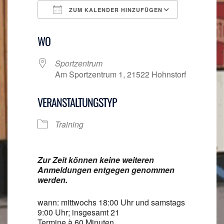
ZUM KALENDER HINZUFÜGEN
ICS herunterladen
Google Ka
WO
Sportzentrum
Am Sportzentrum 1, 21522 Hohnstorf
VERANSTALTUNGSTYP
Training
Zur Zeit können keine weiteren
Anmeldungen entgegen genommen
werden.
wann: mittwochs 18:00 Uhr und samstags
9:00 Uhr; insgesamt 21
Termine à 60 Minuten