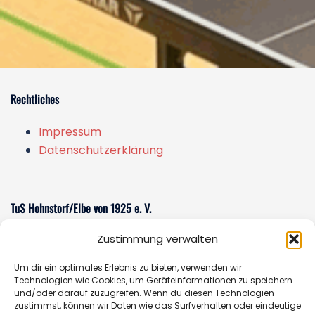
Rechtliches
Impressum
Datenschutzerklärung
TuS Hohnstorf/Elbe von 1925 e. V.
Zustimmung verwalten
Am Sportzentrum 1
21522 Hohnstorf/Elbe
Um dir ein optimales Erlebnis zu bieten, verwenden wir
E-Mail:
sportverein@tus-hohnstorf.de
Technologien wie Cookies, um Geräteinformationen zu speichern
und/oder darauf zuzugreifen. Wenn du diesen Technologien
zustimmst, können wir Daten wie das Surfverhalten oder eindeutige