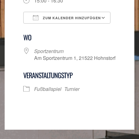
15:00 - 16:30
ZUM KALENDER HINZUFÜGEN
ICS herunterladen
Google Ka
WO
Sportzentrum
Am Sportzentrum 1, 21522 Hohnstorf
VERANSTALTUNGSTYP
Fußballspiel
Turnier