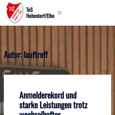
Zum
TuS
Inhalt
Hohnstorf/Elbe
springen
Autor:
lauftreff
Anmelderekord und
starke Leistungen trotz
wechselhafter