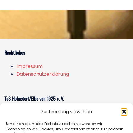
Rechtliches
Impressum
Datenschutzerklärung
TuS Hohnstorf/Elbe von 1925 e. V.
Zustimmung verwalten
Am Sportzentrum 1
21522 Hohnstorf/Elbe
Um dir ein optimales Erlebnis zu bieten, verwenden wir
E-Mail:
sportverein@tus-hohnstorf.de
Technologien wie Cookies, um Geräteinformationen zu speichern