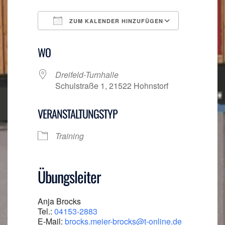
ZUM KALENDER HINZUFÜGEN
ICS herunterladen
Google Ka
WO
Dreifeld-Turnhalle
Schulstraße 1, 21522 Hohnstorf
VERANSTALTUNGSTYP
Training
Übungsleiter
Anja Brocks
Tel.:
04153-2883
E-Mail:
brocks.meier-brocks@t-online.de