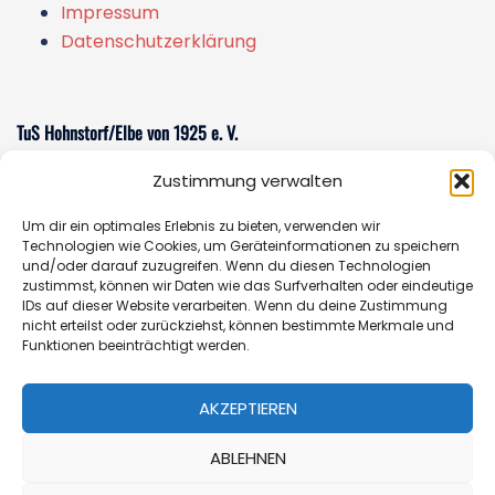
Impressum
Datenschutzerklärung
TuS Hohnstorf/Elbe von 1925 e. V.
Zustimmung verwalten
Am Sportzentrum 1
21522 Hohnstorf/Elbe
Um dir ein optimales Erlebnis zu bieten, verwenden wir
E-Mail:
sportverein@tus-hohnstorf.de
Technologien wie Cookies, um Geräteinformationen zu speichern
und/oder darauf zuzugreifen. Wenn du diesen Technologien
zustimmst, können wir Daten wie das Surfverhalten oder eindeutige
IDs auf dieser Website verarbeiten. Wenn du deine Zustimmung
nicht erteilst oder zurückziehst, können bestimmte Merkmale und
Geschäftsstelle
Funktionen beeinträchtigt werden.
Öffnungszeiten:
Donnerstag 14.00 - 16.30 Uhr oder
AKZEPTIEREN
nach Vereinbarung
Telefon:
+49 (0)162-7652353
ABLEHNEN