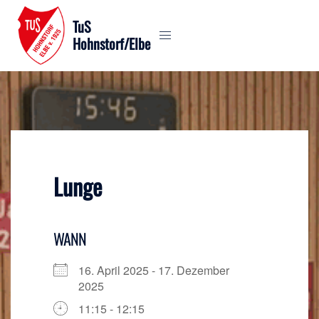
Zum
TuS
Inhalt
Hohnstorf/Elbe
springen
Lunge
WANN
16. April 2025 - 17. Dezember
2025
11:15 - 12:15