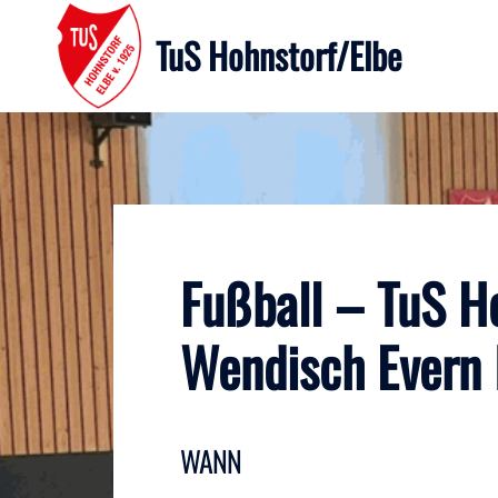
Zum
Inhalt
TuS Hohnstorf/Elbe
springen
Fußball – TuS Ho
Wendisch Evern I
WANN