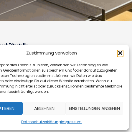
eschäftsstelle
Zustimmung verwalten
ffnungszeiten:
Donnerstag 14.00 - 16.30 Uhr
optimales Erlebnis zu bieten, verwenden wir Technologien wie
der nach Vereinbarung
m Geräteinformationen zu speichern und/oder darauf zuzugreifen.
elefon:
+49 (0)162-7652353
esen Technologien zustimmst, können wir Daten wie das
en oder eindeutige IDs auf dieser Website verarbeiten. Wenn du
immung nicht erteilst oder zurückziehst, können bestimmte Merkmale
onen beeinträchtigt werden.
PTIEREN
ABLEHNEN
EINSTELLUNGEN ANSEHEN
Datenschutzerklärung
Impressum