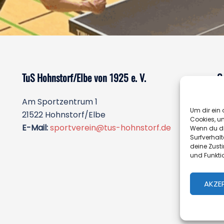
TuS Hohnstorf/Elbe von 1925 e. V.
G
Am Sportzentrum 1
Ö
Um dir ein 
21522 Hohnstorf/Elbe
o
Cookies, u
E-Mail:
sportverein@tus-hohnstorf.de
T
Wenn du di
Surfverhalt
deine Zust
und Funkti
AKZE