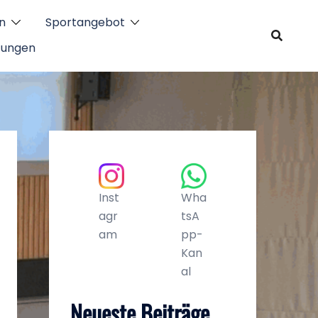
n
Sportangebot
tungen
Inst
Wha
agr
tsA
am
pp-
Kan
al
Neueste Beiträge