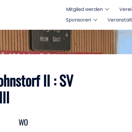
Mitglied werden
Verei
Sponsoren
Veranstal
hnstorf II : SV
II
WO