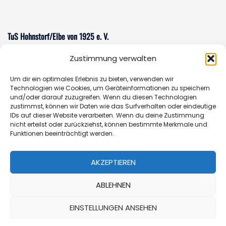
TuS Hohnstorf/Elbe von 1925 e. V.
Zustimmung verwalten
Am Sportzentrum 1
21522 Hohnstorf/Elbe
Um dir ein optimales Erlebnis zu bieten, verwenden wir
E-Mail:
sportverein@tus-hohnstorf.de
Technologien wie Cookies, um Geräteinformationen zu speichern
und/oder darauf zuzugreifen. Wenn du diesen Technologien
zustimmst, können wir Daten wie das Surfverhalten oder eindeutige
IDs auf dieser Website verarbeiten. Wenn du deine Zustimmung
nicht erteilst oder zurückziehst, können bestimmte Merkmale und
Geschäftsstelle
Funktionen beeinträchtigt werden.
Öffnungszeiten:
Donnerstag 14.00 - 16.30 Uhr oder
AKZEPTIEREN
nach Vereinbarung
Telefon:
+49 (0)162-7652353
ABLEHNEN
EINSTELLUNGEN ANSEHEN
© 2026 TuS Hohnstorf/Elbe