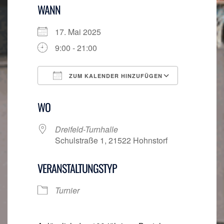
WANN
17. Mai 2025
9:00 - 21:00
ZUM KALENDER HINZUFÜGEN
ICS herunterladen
Google Ka
WO
Dreifeld-Turnhalle
Schulstraße 1, 21522 Hohnstorf
VERANSTALTUNGSTYP
Turnier