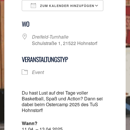
ZUM KALENDER HINZUFÜGEN
ICS herunterladen
Google Ka
WO
Dreifeld-Turnhalle
Schulstraße 1, 21522 Hohnstorf
VERANSTALTUNGSTYP
Event
Du hast Lust auf drei Tage voller
Basketball, Spaß und Action? Dann sei
dabei beim Ostercamp 2025 des TuS
Hohnstorf!
Wann?
11.04. – 13.04.2025