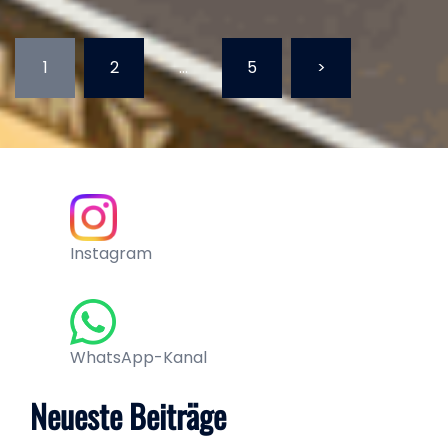
Seitennummerierung
1
2
…
5
>
der
Beiträge
Instagram
WhatsApp-Kanal
Neueste Beiträge