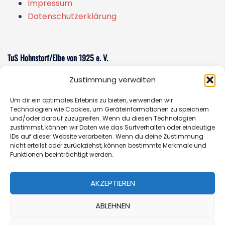
Impressum
Datenschutzerklärung
TuS Hohnstorf/Elbe von 1925 e. V.
Zustimmung verwalten
Am Sportzentrum 1
21522 Hohnstorf/Elbe
Um dir ein optimales Erlebnis zu bieten, verwenden wir
E-Mail:
sportverein@tus-hohnstorf.de
Technologien wie Cookies, um Geräteinformationen zu speichern
und/oder darauf zuzugreifen. Wenn du diesen Technologien
zustimmst, können wir Daten wie das Surfverhalten oder eindeutige
IDs auf dieser Website verarbeiten. Wenn du deine Zustimmung
nicht erteilst oder zurückziehst, können bestimmte Merkmale und
Geschäftsstelle
Funktionen beeinträchtigt werden.
Öffnungszeiten:
Donnerstag 14.00 - 16.30 Uhr oder
AKZEPTIEREN
nach Vereinbarung
Telefon:
+49 (0)162-7652353
ABLEHNEN