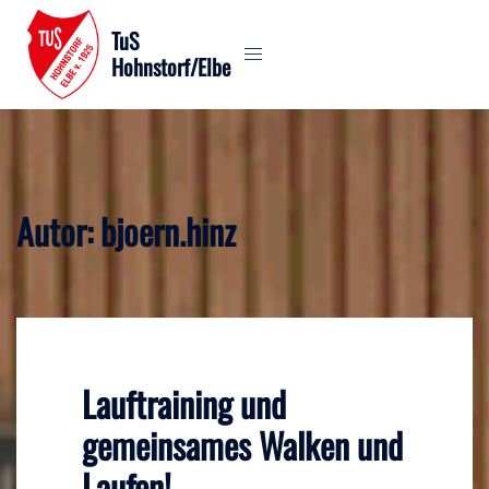
Zum
TuS
Inhalt
Hohnstorf/Elbe
springen
Autor:
bjoern.hinz
Lauftraining und
gemeinsames Walken und
Laufen!